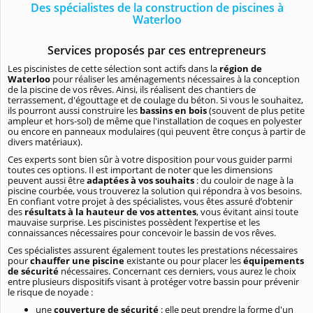
Des spécialistes de la construction de piscines à
Waterloo
Services proposés par ces entrepreneurs
Les piscinistes de cette sélection sont actifs dans la
région de
Waterloo
pour réaliser les aménagements nécessaires à la conception
de la piscine de vos rêves. Ainsi, ils réalisent des chantiers de
terrassement, d'égouttage et de coulage du béton. Si vous le souhaitez,
ils pourront aussi construire les
bassins en bois
(souvent de plus petite
ampleur et hors-sol) de même que l'installation de coques en polyester
ou encore en panneaux modulaires (qui peuvent être conçus à partir de
divers matériaux).
Ces experts sont bien sûr à votre disposition pour vous guider parmi
toutes ces options. Il est important de noter que les dimensions
peuvent aussi être
adaptées à vos souhaits
: du couloir de nage à la
piscine courbée, vous trouverez la solution qui répondra à vos besoins.
En confiant votre projet à des spécialistes, vous êtes assuré d’obtenir
des
résultats à la hauteur de vos attentes
, vous évitant ainsi toute
mauvaise surprise. Les piscinistes possèdent l’expertise et les
connaissances nécessaires pour concevoir le bassin de vos rêves.
Ces spécialistes assurent également toutes les prestations nécessaires
pour
chauffer une piscine
existante ou pour placer les
équipements
de sécurité
nécessaires. Concernant ces derniers, vous aurez le choix
entre plusieurs dispositifs visant à protéger votre bassin pour prévenir
le risque de noyade :
une
couverture de sécurité
: elle peut prendre la forme d'un