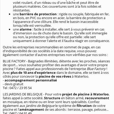
volet roulant, d'un rideau ou d'une bâche et peut être de
plusieurs matières. Ces couvertures sont à la fois solides et
résistantes.
une
barrière de protection
: rigide ou souple, fabriquée en fer,
en bois, en PVC ou encore en acier, la barrière de protection a
l'apparence d'une clôture. Elle rend le bassin inaccessible
lorsqu'elle est verrouillée.
une
alarme
: facile à installer, elle sert à vous prévenir en cas
d'immersion ou de chute dans le bassin. Qu'elle soit immergée
ou non, la protection qu'elle offre est partielle : elle sert
uniquement à donner l'alerte et il faudra réagir en conséquence.
Outre les entreprises recommandées en sommet de page, en cas
d'indisponibilité de ces sociétés à la date requise, vous pouvez
également contacter d'autres entreprises non vérifiées par nos soins :
BLUE FACTORY - Baignades illimitées, détente avec les proches, séances
de sport... vous souhaitez profiter des avantages d'avoir votre propre
piscine ? Faites appel aux professionnels de l'entreprise
Blue Factory
!
Avec
plus de 10 ans d'expérience
dans le domaine, elle se tient à vos
côtés pour concevoir la
piscine de vos rêves
à Waterloo.
-
accompagnement personnalisé
- devis gratuit
Tel : 0472 / 23 95 54
LES JARDINS DE BELGIQUE - Pour votre
projet de piscine à Waterloo
,
faites appel à cette société.
Structure
en béton armé,
recouvrement
en mosaïque, en résine ou en liner sont leurs spécialités. Confiez
également aux
Jardins de Belgique
le système de
filtration
de votre
piscine et l'
aménagement
de ses abords : terrasse, pavage, pelouse...
Tel : 0467 / 64 91 49